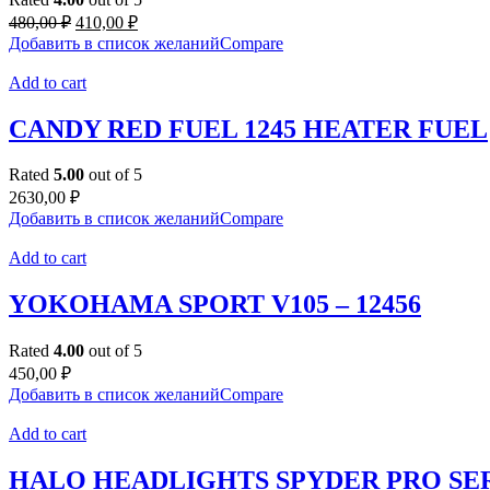
Original
Current
480,00
₽
410,00
₽
price
price
Добавить в список желаний
Compare
was:
is:
480,00 ₽.
410,00 ₽.
Add to cart
CANDY RED FUEL 1245 HEATER FUEL
Rated
5.00
out of 5
2630,00
₽
Добавить в список желаний
Compare
Add to cart
YOKOHAMA SPORT V105 – 12456
Rated
4.00
out of 5
450,00
₽
Добавить в список желаний
Compare
Add to cart
HALO HEADLIGHTS SPYDER PRO SE