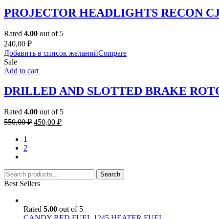
PROJECTOR HEADLIGHTS RECON C
Rated
4.00
out of 5
240,00
₽
Добавить в список желаний
Compare
Sale
Add to cart
DRILLED AND SLOTTED BRAKE ROT
Rated
4.00
out of 5
Original
Current
550,00
₽
450,00
₽
price
price
was:
is:
1
2
550,00 ₽.
450,00 ₽.
Search
Search
for:
Best Sellers
Rated
5.00
out of 5
CANDY RED FUEL 1245 HEATER FUEL