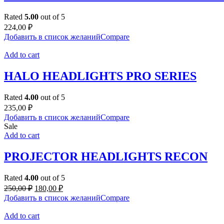
Rated
5.00
out of 5
224,00
₽
Добавить в список желаний
Compare
Add to cart
HALO HEADLIGHTS PRO SERIES
Rated
4.00
out of 5
235,00
₽
Добавить в список желаний
Compare
Sale
Add to cart
PROJECTOR HEADLIGHTS RECON
Rated
4.00
out of 5
Original
Current
250,00
₽
180,00
₽
price
price
Добавить в список желаний
Compare
was:
is:
250,00 ₽.
180,00 ₽.
Add to cart