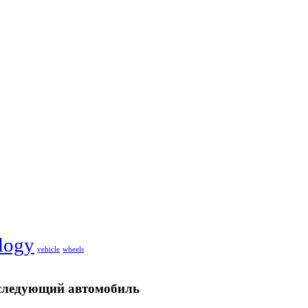
logy
vehicle
wheels
ш следующий автомобиль