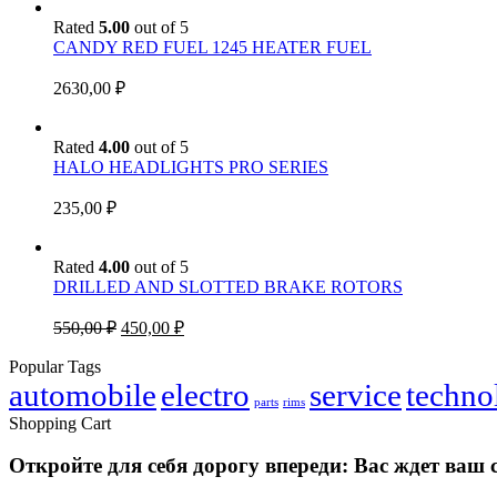
Rated
5.00
out of 5
CANDY RED FUEL 1245 HEATER FUEL
2630,00
₽
Rated
4.00
out of 5
HALO HEADLIGHTS PRO SERIES
235,00
₽
Rated
4.00
out of 5
DRILLED AND SLOTTED BRAKE ROTORS
Original
Current
550,00
₽
450,00
₽
price
price
was:
is:
Popular Tags
automobile
550,00 ₽.
electro
450,00 ₽.
service
techno
parts
rims
Shopping Cart
Откройте для себя дорогу впереди: Вас ждет ва