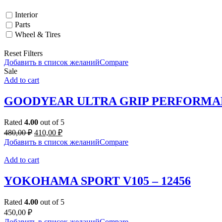
Interior
Parts
Wheel & Tires
Reset Filters
Добавить в список желаний
Compare
Sale
Add to cart
GOODYEAR ULTRA GRIP PERFORMA
Rated
4.00
out of 5
Original
Current
480,00
₽
410,00
₽
price
price
Добавить в список желаний
Compare
was:
is:
480,00 ₽.
410,00 ₽.
Add to cart
YOKOHAMA SPORT V105 – 12456
Rated
4.00
out of 5
450,00
₽
Добавить в список желаний
Compare