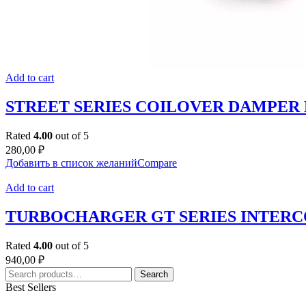
Add to cart
STREET SERIES COILOVER DAMPER 
Rated
4.00
out of 5
280,00
₽
Добавить в список желаний
Compare
Add to cart
TURBOCHARGER GT SERIES INTER
Rated
4.00
out of 5
940,00
₽
Search
Search
for:
Best Sellers