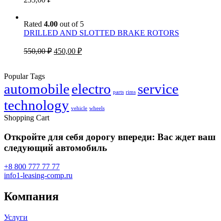
Rated
4.00
out of 5
DRILLED AND SLOTTED BRAKE ROTORS
Original
Current
550,00
₽
450,00
₽
price
price
was:
is:
Popular Tags
550,00 ₽.
450,00 ₽.
automobile
electro
service
parts
rims
technology
vehicle
wheels
Shopping Cart
Откройте для себя дорогу впереди: Вас ждет ваш
следующий автомобиль
+8 800 777 77 77
info1-leasing-comp.ru
Компания
Услуги