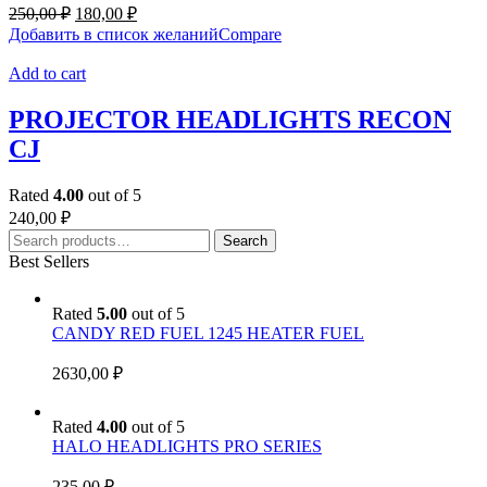
Original
Current
250,00
₽
180,00
₽
price
price
Добавить в список желаний
Compare
was:
is:
250,00 ₽.
180,00 ₽.
Add to cart
PROJECTOR HEADLIGHTS RECON
CJ
Rated
4.00
out of 5
240,00
₽
Search
Search
for:
Best Sellers
Rated
5.00
out of 5
CANDY RED FUEL 1245 HEATER FUEL
2630,00
₽
Rated
4.00
out of 5
HALO HEADLIGHTS PRO SERIES
235,00
₽