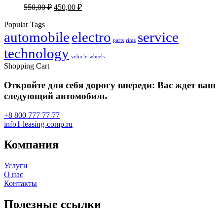
Original
Current
550,00
₽
450,00
₽
price
price
was:
is:
Popular Tags
automobile
550,00 ₽.
electro
450,00 ₽.
service
parts
rims
technology
vehicle
wheels
Shopping Cart
Откройте для себя дорогу впереди: Вас ждет ваш
следующий автомобиль
+8 800 777 77 77
info1-leasing-comp.ru
Компания
Услуги
О нас
Контакты
Полезные ссылки