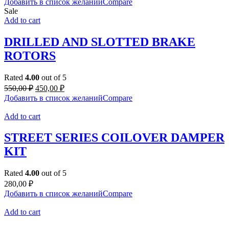
Добавить в список желаний
Compare
Sale
Add to cart
DRILLED AND SLOTTED BRAKE
ROTORS
Rated
4.00
out of 5
Original
Current
550,00
₽
450,00
₽
price
price
Добавить в список желаний
Compare
was:
is:
550,00 ₽.
450,00 ₽.
Add to cart
STREET SERIES COILOVER DAMPER
KIT
Rated
4.00
out of 5
280,00
₽
Добавить в список желаний
Compare
Add to cart