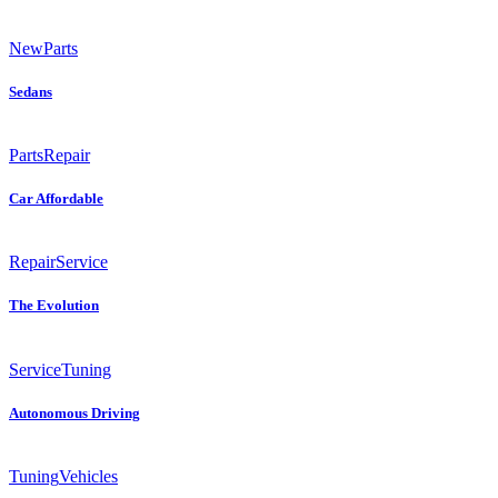
New
Parts
Sedans
Parts
Repair
Car Affordable
Repair
Service
The Evolution
Service
Tuning
Autonomous Driving
Tuning
Vehicles