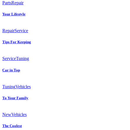
Parts
Repair
Your Lifestyle
Repair
Service
Tips For Keeping
Service
Tuning
Car in Top
Tuning
Vehicles
To Your Family
New
Vehicles
The Coolest